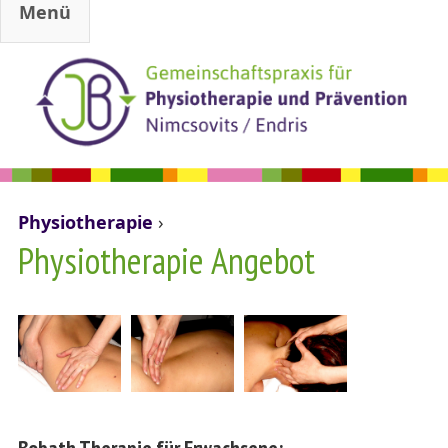
Menü
Jump to navigation
Physiotherapie
›
Sie sind hier
Physiotherapie Angebot